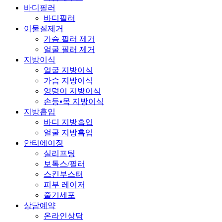
바디필러
바디필러
이물질제거
가슴 필러 제거
얼굴 필러 제거
지방이식
얼굴 지방이식
가슴 지방이식
엉덩이 지방이식
손등▪목 지방이식
지방흡입
바디 지방흡입
얼굴 지방흡입
안티에이징
실리프팅
보톡스/필러
스킨부스터
피부 레이저
줄기세포
상담예약
온라인상담