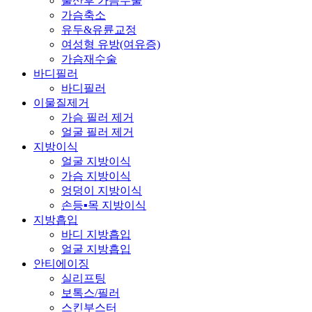
출산후 가슴수술
가슴축소
유두&유륜교정
여성형 유방
(여유증)
가슴재수술
바디필러
바디필러
이물질제거
가슴 필러 제거
얼굴 필러 제거
지방이식
얼굴 지방이식
가슴 지방이식
엉덩이 지방이식
손등▪목 지방이식
지방흡입
바디 지방흡입
얼굴 지방흡입
안티에이징
실리프팅
보톡스/필러
스킨부스터