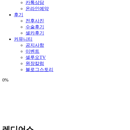
카톡상담
온라인예약
후기
전후사진
수술후기
셀카후기
커뮤니티
공지사항
이벤트
셀루오TV
원장칼럼
블로그스토리
0
%
레디어스